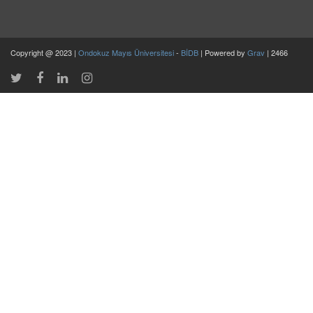
Copyright @ 2023 |
Ondokuz Mayıs Üniversitesi
-
BİDB
| Powered by
Grav
| 2466