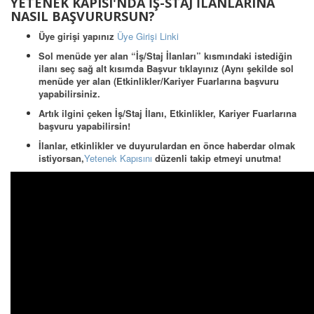
YETENEK KAPISI'NDA İŞ-STAJ İLANLARINA
NASIL BAŞVURURSUN?
Üye girişi yapınız
Üye Girişi Linki
Sol menüde yer alan “İş/Staj İlanları” kısmındaki istediğin
ilanı seç sağ alt kısımda Başvur tıklayınız (Aynı şekilde sol
menüde yer alan (Etkinlikler/Kariyer Fuarlarına başvuru
yapabilirsiniz.
Artık ilgini çeken İş/Staj İlanı, Etkinlikler, Kariyer Fuarlarına
başvuru yapabilirsin!
İlanlar, etkinlikler ve duyurulardan en önce haberdar olmak
istiyorsan,
Yetenek Kapısını
düzenli takip etmeyi unutma!