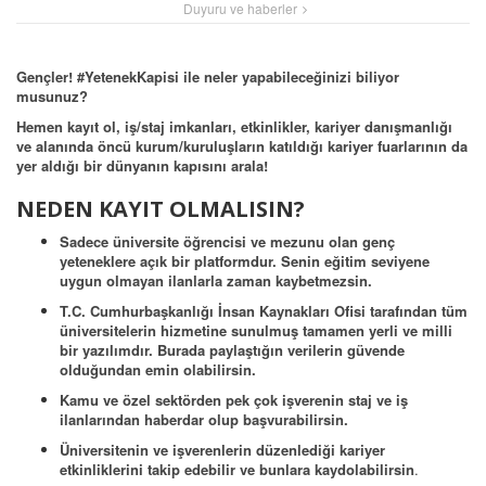
Duyuru ve haberler
Gençler! #YetenekKapisi ile neler yapabileceğinizi biliyor
musunuz?
Hemen kayıt ol, iş/staj imkanları, etkinlikler, kariyer danışmanlığı
ve alanında öncü kurum/kuruluşların katıldığı kariyer fuarlarının da
yer aldığı bir dünyanın kapısını arala!
NEDEN KAYIT OLMALISIN?
Sadece üniversite öğrencisi ve mezunu olan genç
yeteneklere açık bir platformdur. Senin eğitim seviyene
uygun olmayan ilanlarla zaman kaybetmezsin.
T.C. Cumhurbaşkanlığı İnsan Kaynakları Ofisi tarafından tüm
üniversitelerin hizmetine sunulmuş tamamen yerli ve milli
bir yazılımdır. Burada paylaştığın verilerin güvende
olduğundan emin olabilirsin.
Kamu ve özel sektörden pek çok işverenin staj ve iş
ilanlarından haberdar olup başvurabilirsin.
Üniversitenin ve işverenlerin düzenlediği kariyer
etkinliklerini takip edebilir ve bunlara kaydolabilirsin
.