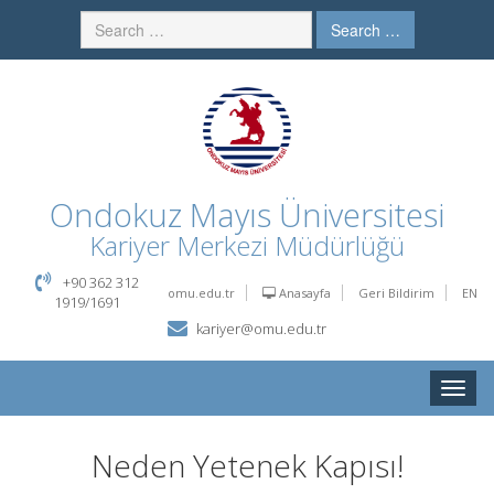
Search …
Ondokuz Mayıs Üniversitesi
Kariyer Merkezi Müdürlüğü
+90 362 312
omu.edu.tr
Anasayfa
Geri Bildirim
EN
1919/1691
kariyer@omu.edu.tr
Toggle
naviga
Neden Yetenek Kapısı!