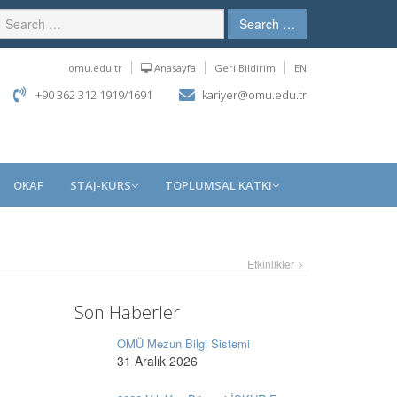
Search …
omu.edu.tr
Anasayfa
Geri Bildirim
EN
+90 362 312 1919/1691
kariyer@omu.edu.tr
OKAF
STAJ-KURS
TOPLUMSAL KATKI
Etkinlikler
Son Haberler
OMÜ Mezun Bilgi Sistemi
31 Aralık 2026