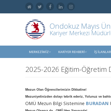
Ondokuz Mayıs Üniv
Kariyer Merkezi Müdür
MERKEZİMİZ
KARİYER REHBERİ
İŞ İLANLAR
2025-2026 Eğitim-Öğretim
Mezun Olan Öğrencilerimizin Dikkatine!
Mezuniyetinizden dolayı tebrik ederiz, Yolunuz ve bahtın
OMÜ Mezun Bilgi Sistemine
BURADAN
Mezun Olsanız da , OMÜ Hep Yanınızda!