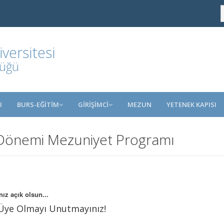
ersitesi
lüğü
I
BURS-EĞİTİM
GİRİŞİMCİ
MEZUN
YETENEK KAPISI
 Dönemi Mezuniyet Programı
ız açık olsun...
Üye Olmayı Unutmayınız!