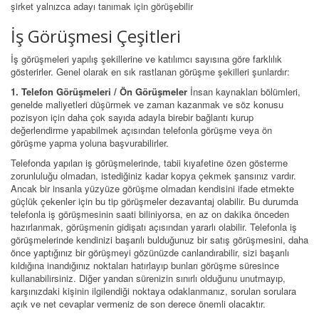
şirket yalnızca adayı tanımak için görüşebilir
İş Görüşmesi Çeşitleri
İş görüşmeleri yapılış şekillerine ve katılımcı sayısına göre farklılık
gösterirler. Genel olarak en sık rastlanan görüşme şekilleri şunlardır:
1. Telefon Görüşmeleri / Ön Görüşmeler
İnsan kaynakları bölümleri,
genelde maliyetleri düşürmek ve zaman kazanmak ve söz konusu
pozisyon için daha çok sayıda adayla birebir bağlantı kurup
değerlendirme yapabilmek açısından telefonla görüşme veya ön
görüşme yapma yoluna başvurabilirler.
Telefonda yapılan iş görüşmelerinde, tabii kıyafetine özen gösterme
zorunluluğu olmadan, istediğiniz kadar kopya çekmek şansınız vardır.
Ancak bir insanla yüzyüze görüşme olmadan kendisini ifade etmekte
güçlük çekenler için bu tip görüşmeler dezavantaj olabilir. Bu durumda
telefonla iş görüşmesinin saati biliniyorsa, en az on dakika önceden
hazırlanmak, görüşmenin gidişatı açısından yararlı olabilir. Telefonla iş
görüşmelerinde kendinizi başarılı bulduğunuz bir satış görüşmesini, daha
önce yaptığınız bir görüşmeyi gözünüzde canlandırabilir, sizi başarılı
kıldığına inandığınız noktaları hatırlayıp bunları görüşme süresince
kullanabilirsiniz. Diğer yandan sürenizin sınırlı olduğunu unutmayıp,
karşınızdaki kişinin ilgilendiği noktaya odaklanmanız, sorulan sorulara
açık ve net cevaplar vermeniz de son derece önemli olacaktır.