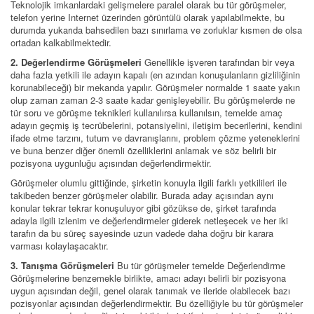
Teknolojik imkanlardaki gelişmelere paralel olarak bu tür görüşmeler,
telefon yerine Internet üzerinden görüntülü olarak yapılabilmekte, bu
durumda yukarıda bahsedilen bazı sınırlama ve zorluklar kısmen de olsa
ortadan kalkabilmektedir.
2. Değerlendirme Görüşmeleri
Genellikle işveren tarafından bir veya
daha fazla yetkili ile adayın kapalı (en azından konuşulanların gizliliğinin
korunabileceği) bir mekanda yapılır. Görüşmeler normalde 1 saate yakın
olup zaman zaman 2-3 saate kadar genişleyebilir. Bu görüşmelerde ne
tür soru ve görüşme teknikleri kullanılırsa kullanılsın, temelde amaç
adayın geçmiş iş tecrübelerini, potansiyelini, iletişim becerilerini, kendini
ifade etme tarzını, tutum ve davranışlarını, problem çözme yeteneklerini
ve buna benzer diğer önemli özelliklerini anlamak ve söz belirli bir
pozisyona uygunluğu açısından değerlendirmektir.
Görüşmeler olumlu gittiğinde, şirketin konuyla ilgili farklı yetkilileri ile
takibeden benzer görüşmeler olabilir. Burada aday açısından aynı
konular tekrar tekrar konuşuluyor gibi gözükse de, şirket tarafında
adayla ilgili izlenim ve değerlendirmeler giderek netleşecek ve her iki
tarafın da bu süreç sayesinde uzun vadede daha doğru bir karara
varması kolaylaşacaktır.
3. Tanışma Görüşmeleri
Bu tür görüşmeler temelde Değerlendirme
Görüşmelerine benzemekle birlikte, amacı adayı belirli bir pozisyona
uygun açısından değil, genel olarak tanımak ve ileride olabilecek bazı
pozisyonlar açısından değerlendirmektir. Bu özelliğiyle bu tür görüşmeler