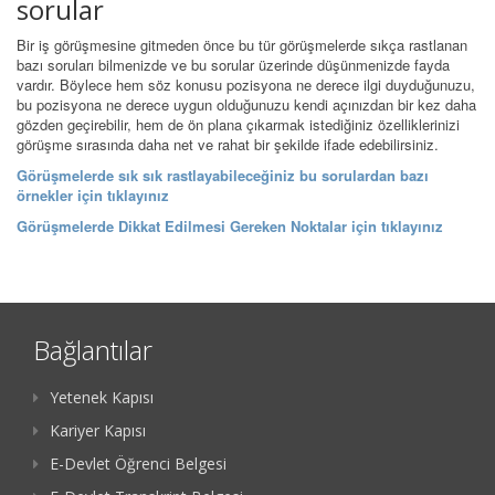
sorular
Bir iş görüşmesine gitmeden önce bu tür görüşmelerde sıkça rastlanan
bazı soruları bilmenizde ve bu sorular üzerinde düşünmenizde fayda
vardır. Böylece hem söz konusu pozisyona ne derece ilgi duyduğunuzu,
bu pozisyona ne derece uygun olduğunuzu kendi açınızdan bir kez daha
gözden geçirebilir, hem de ön plana çıkarmak istediğiniz özelliklerinizi
görüşme sırasında daha net ve rahat bir şekilde ifade edebilirsiniz.
Görüşmelerde sık sık rastlayabileceğiniz bu sorulardan bazı
örnekler için tıklayınız
Görüşmelerde Dikkat Edilmesi Gereken Noktalar için tıklayınız
Bağlantılar
Yetenek Kapısı
Kariyer Kapısı
E-Devlet Öğrenci Belgesi