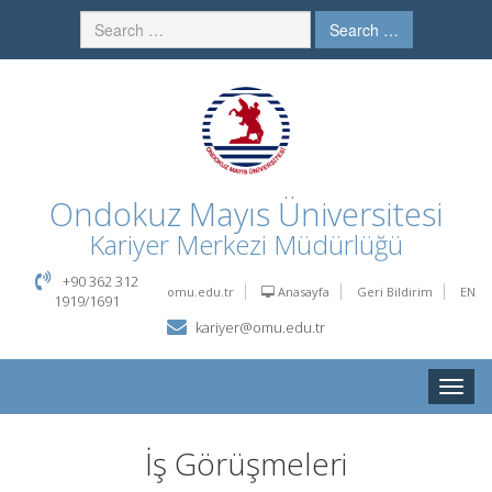
Search …
Ondokuz Mayıs Üniversitesi
Kariyer Merkezi Müdürlüğü
+90 362 312
omu.edu.tr
Anasayfa
Geri Bildirim
EN
1919/1691
kariyer@omu.edu.tr
Toggle
naviga
İş Görüşmeleri