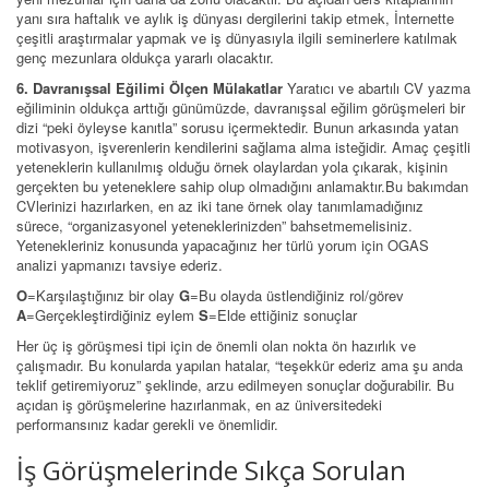
yanı sıra haftalık ve aylık iş dünyası dergilerini takip etmek, İnternette
çeşitli araştırmalar yapmak ve iş dünyasıyla ilgili seminerlere katılmak
genç mezunlara oldukça yararlı olacaktır.
6. Davranışsal Eğilimi Ölçen Mülakatlar
Yaratıcı ve abartılı CV yazma
eğiliminin oldukça arttığı günümüzde, davranışsal eğilim görüşmeleri bir
dizi “peki öyleyse kanıtla” sorusu içermektedir. Bunun arkasında yatan
motivasyon, işverenlerin kendilerini sağlama alma isteğidir. Amaç çeşitli
yeteneklerin kullanılmış olduğu örnek olaylardan yola çıkarak, kişinin
gerçekten bu yeteneklere sahip olup olmadığını anlamaktır.Bu bakımdan
CVlerinizi hazırlarken, en az iki tane örnek olay tanımlamadığınız
sürece, “organizasyonel yeteneklerinizden” bahsetmemelisiniz.
Yetenekleriniz konusunda yapacağınız her türlü yorum için OGAS
analizi yapmanızı tavsiye ederiz.
O
=Karşılaştığınız bir olay
G
=Bu olayda üstlendiğiniz rol/görev
A
=Gerçekleştirdiğiniz eylem
S
=Elde ettiğiniz sonuçlar
Her üç iş görüşmesi tipi için de önemli olan nokta ön hazırlık ve
çalışmadır. Bu konularda yapılan hatalar, “teşekkür ederiz ama şu anda
teklif getiremiyoruz” şeklinde, arzu edilmeyen sonuçlar doğurabilir. Bu
açıdan iş görüşmelerine hazırlanmak, en az üniversitedeki
performansınız kadar gerekli ve önemlidir.
İş Görüşmelerinde Sıkça Sorulan