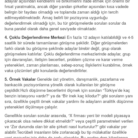
adaylar açısından kendilerini ve birikimlerini ifade etmek için önemli bir
fırsat yaratmakta, ancak diğer yandan şirketler açısından kısa vadede
belirgin bir faydası olmadığı ve toplamda zaman aldığı için tercih
edilmeyebilmektedir. Amaç belirli bir pozisyona uygunluğu
değerlendirmek olmadığı için, bu tür görüşmelerde sorulan sorular da
buna paralel olarak daha genel seviyede olmaktadır.
4. Çoklu Değerlendirme Merkezi
En fazla 12 adayın katılabildiği ve 4-5
saatlik bir sürede tamamlanan görüşme şeklidir. Diğer görüşmelerden
farklı olarak bu görüşme şeklinde adaylar birebir değil, grup olarak
görüşmelere katılırlar. Çoklu değerlendirme merkezlerinde adaylar, grup
için davranışları, iletişim becerileri, problem çözme ve karar verme
yetenekleri, zaman planlaması, sebep-sonuç ilişkilerini kurabilme, örnek
vaka çözümleri gibi konularda değerlendirilirler.
5. Örnek Vakalar
Genelde üst yönetim, danışmanlık, pazarlama ve
bankacılık pozisyonlarına yönelik olarak kullanılan bir görüşme
çeşididir.Hızlı düşünme becerilerini ölçmek için sorulan “Türkiye’de kaç
benzin istasyonu vardır?” ya da “Bir inek kaç kilodur?” gibi soruların yanı
sıra, özellikle çeşitli örnek vakalar yardımı ile adayların analitik düşünme
yetenekleri ölçülmeye çalışılır.
Genellikle sorulan sorular arasında, “X firması yeni bir modeli piyasaya
çıkaracak olsa nelere dikkat etmelidir?” veya çeşitli parametreleri verilen
ve “Zor durumda olan bir aile şirketi nasıl kurturulur?” gibi vakalar yer
alabilir.Tecrübeli insanların bile zorlanacağı bu tip mülakatlar özellikle
yeni mezunlar için daha da zorlu olacaktır. Bu açıdan ders kitaplarının